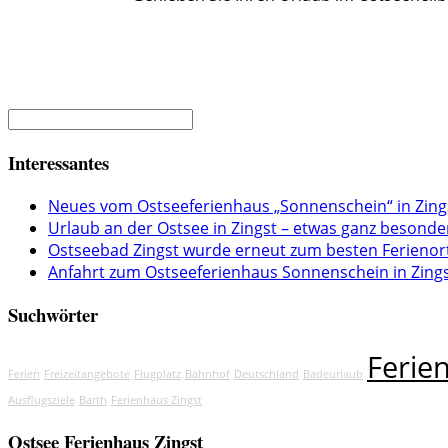
Interessantes
Neues vom Ostseeferienhaus „Sonnenschein“ in Zing
Urlaub an der Ostsee in Zingst – etwas ganz besonde
Ostseebad Zingst wurde erneut zum besten Ferienor
Anfahrt zum Ostseeferienhaus Sonnenschein in Zing
Suchwörter
Ferie
Ferien
Freizeitangebote
Flugplatz
Bahnhof
Deutschland
Badeurlaub
Ausflugsziele
Barth
Ferienhaus Zingst
Ostsee Ferienhaus Zingst