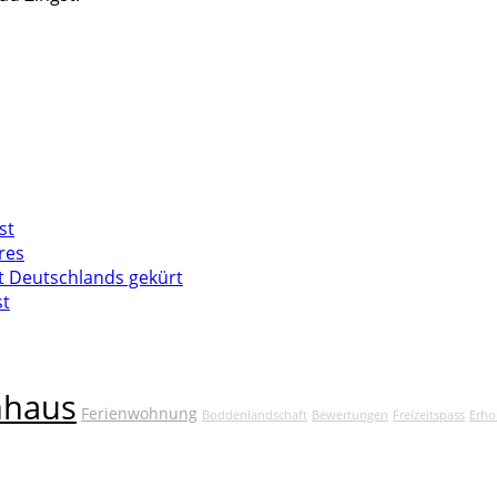
st
res
t Deutschlands gekürt
st
nhaus
Ferienwohnung
Boddenlandschaft
Bewertungen
Freizeitspass
Erho