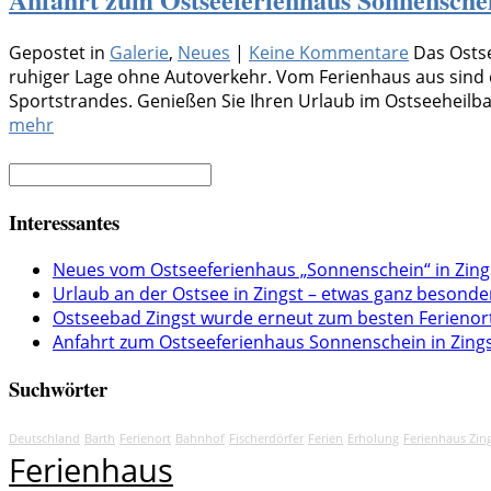
Gepostet in
Galerie
,
Neues
|
Keine Kommentare
Das Ostse
ruhiger Lage ohne Autoverkehr. Vom Ferienhaus aus sind 
Sportstrandes. Genießen Sie Ihren Urlaub im Ostseeheilbad
mehr
Interessantes
Neues vom Ostseeferienhaus „Sonnenschein“ in Zing
Urlaub an der Ostsee in Zingst – etwas ganz besonde
Ostseebad Zingst wurde erneut zum besten Ferienor
Anfahrt zum Ostseeferienhaus Sonnenschein in Zing
Suchwörter
Deutschland
Barth
Ferienort
Bahnhof
Fischerdörfer
Ferien
Erholung
Ferienhaus Zin
Ferienhaus