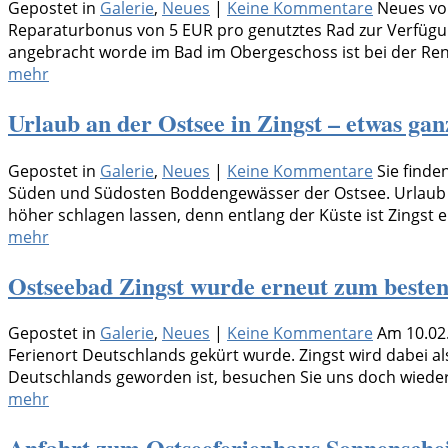
Gepostet in
Galerie
,
Neues
|
Keine Kommentare
Neues vo
Reparaturbonus von 5 EUR pro genutztes Rad zur Verfügun
angebracht worde im Bad im Obergeschoss ist bei der Re
mehr
Urlaub an der Ostsee in Zingst – etwas ga
Gepostet in
Galerie
,
Neues
|
Keine Kommentare
Sie find
Süden und Südosten Boddengewässer der Ostsee. Urlaub in
höher schlagen lassen, denn entlang der Küste ist Zingst ei
mehr
Ostseebad Zingst wurde erneut zum besten
Gepostet in
Galerie
,
Neues
|
Keine Kommentare
Am 10.02
Ferienort Deutschlands gekürt wurde. Zingst wird dabei a
Deutschlands geworden ist, besuchen Sie uns doch wieder.
mehr
Anfahrt zum Ostseeferienhaus Sonnenschei