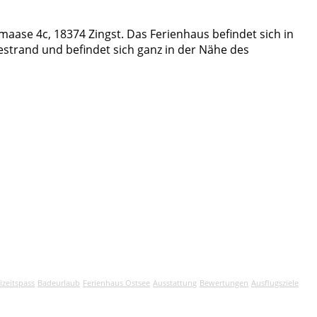
maase 4c, 18374 Zingst. Das Ferienhaus befindet sich in
strand und befindet sich ganz in der Nähe des
izeitspass
Badeurlaub
Ferienhaus Ostsee
Ausstattung
Bewertungen
Ausflugsziele