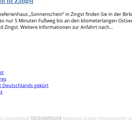
eferienhaus „Sonnenschein“ in Zingst finden Sie in der Birk
es nur 5 Minuten Fußweg bis an den kilometerlangen Ostsee
 Zingst. Weitere Informationen zur Anfahrt nach...
st
res
t Deutschlands gekürt
st
Ferienwohnung
gst
Freizeitangebote
Badezimmer
Flugplatz
Boddenlandschaft
Fre